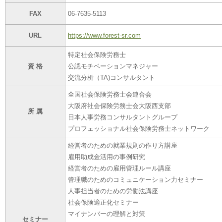
FAX
06-7635-5113
URL
https://www.forest-sr.com
特定社会保険労務士
資 格
公認モチベーションマネジャー
交流分析（TA)コンサルタント
全国社会保険労務士会連合会
大阪府社会保険労務士会大阪西支部
所 属
日本人事労務コンサルタントグループ
プロフェッショナル社会保険労務士ネットワーク
経営者のための就業規則の作り方講座
雇用助成金活用の事例研究
経営者のための雇用管理ルール講座
管理職のためのコミュニケーション力セミナー
人事担当者のための労働法講座
社会保険適正化セミナー
マイナンバーの理解と対策
セミナー