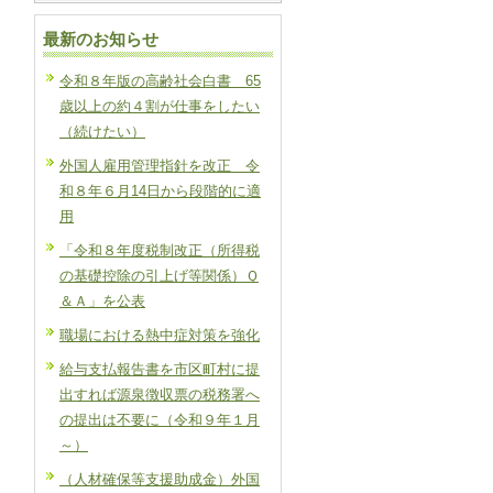
最新のお知らせ
令和８年版の高齢社会白書 65
歳以上の約４割が仕事をしたい
（続けたい）
外国人雇用管理指針を改正 令
和８年６月14日から段階的に適
用
「令和８年度税制改正（所得税
の基礎控除の引上げ等関係）Ｑ
＆Ａ」を公表
職場における熱中症対策を強化
給与支払報告書を市区町村に提
出すれば源泉徴収票の税務署へ
の提出は不要に（令和９年１月
～）
（人材確保等支援助成金）外国