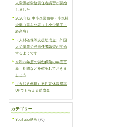
人労働者労務責任者講習が開始
しました
2026年版 中小企業白書・小規模
企業白書を公表（中小企業庁・
経産省）
（人材確保等支援助成金）外国
人労働者労務責任者講習が開始
するようです
令和８年度の労働保険の年度更
新 期間などを確認しておきま
しょう
（令和８年度）男性育休取得率
UPでもらえる助成金
カテゴリー
YouTube動画
(70)