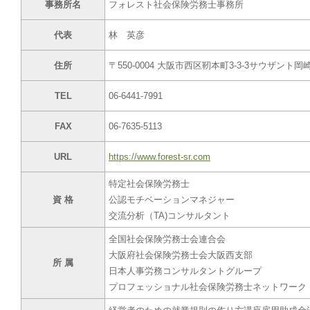
事務所名
フォレスト社会保険労務士事務所
代表
林 英彦
住所
〒550-0004 大阪市西区靭本町3-3-3サウザント岡
TEL
06-6441-7991
FAX
06-7635-5113
URL
https://www.forest-sr.com
特定社会保険労務士
資 格
公認モチベーションマネジャー
交流分析（TA)コンサルタント
全国社会保険労務士会連合会
大阪府社会保険労務士会大阪西支部
所 属
日本人事労務コンサルタントグループ
プロフェッショナル社会保険労務士ネットワーク