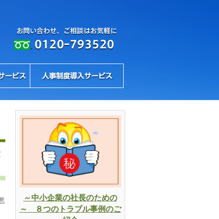
険
～中小企業の社長のための
悪
～ ８つのトラブル事例のご