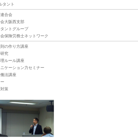
サルタント
会連合会
士会大阪西支部
ルタントグループ
社会保険労務士ネットワーク
規則の作り方講座
例研究
管理ルール講座
ュニケーション力セミナー
労働法講座
ナー
と対策