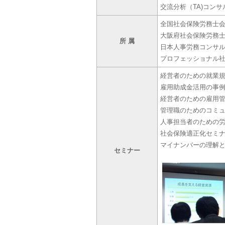
交流分析（TA)コン
全国社会保険労務士
大阪府社会保険労務
所 属
日本人事労務コンサ
プロフェッショナル
経営者のための就業
雇用助成金活用の事
経営者のための雇用
管理職のためのコミ
人事担当者のための
社会保険適正化セミ
マイナンバーの理解
セミナー