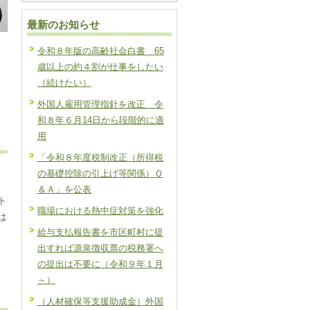
最新のお知らせ
令和８年版の高齢社会白書 65
歳以上の約４割が仕事をしたい
（続けたい）
外国人雇用管理指針を改正 令
和８年６月14日から段階的に適
用
「令和８年度税制改正（所得税
の基礎控除の引上げ等関係）Ｑ
＆Ａ」を公表
ト
職場における熱中症対策を強化
は
給与支払報告書を市区町村に提
出すれば源泉徴収票の税務署へ
の提出は不要に（令和９年１月
～）
（人材確保等支援助成金）外国