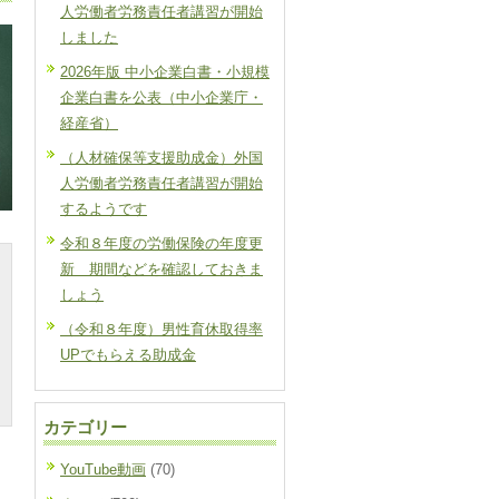
人労働者労務責任者講習が開始
しました
2026年版 中小企業白書・小規模
企業白書を公表（中小企業庁・
経産省）
（人材確保等支援助成金）外国
人労働者労務責任者講習が開始
するようです
令和８年度の労働保険の年度更
新 期間などを確認しておきま
しょう
（令和８年度）男性育休取得率
UPでもらえる助成金
カテゴリー
YouTube動画
(70)