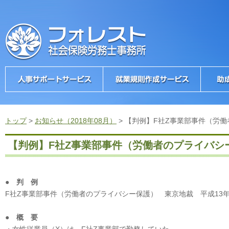
トップ
>
お知らせ（2018年08月）
>
【判例】F社Z事業部事件（労
【判例】F社Z事業部事件（労働者のプライバシ
● 判 例
F社Z事業部事件（労働者のプライバシー保護） 東京地裁 平成13年
● 概 要