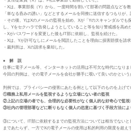
・女性従業員（X）は、F社Z事業部で勤務していた。
・Xは、事業部長（Y）から、一度時間を割いて部署の問題点などを
「単なる呑みの誘い」などとするメールを同僚に送信するつもりが、
・その後、YはXのメールの監視を始め、Xが「Yのスキャンダルでも
し、Yをセクハラで告発しようとしていること等を知り警戒感を高め
・Xがパスワードを変更した後もIT部に依頼し、監視を続けた。
・Xは、Yが許可なしにメールを閲読したことを理由に損害賠償を請
・裁判所は、Xの請求を棄却した。
● 解 説
仕事に電子メール等、インターネットの活用は不可欠な時代になりま
今回の判例は、その電子メールを会社が勝手に覗いて良いのかという
判例では、プライバシーの侵害にあたる例として以下のものを上げて
①職務上私用メールを監視するような立場にない者の監視
②上記の立場の者でも、合理的な必要性がなく個人的な好奇心で監視
③社内の管理部署などに断りもなく個人の恣意に基づく手段方法によ
③について、IT部に依頼するまでの監視方法については相当でない
まであたらず、一方でXの電子メールの使用は私的利用の限度を超え