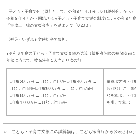
○子ども・子育て分（原則として、令和８年４月分〔５月納付分〕から）
令和８年４月から開始される子ども・子育て支援金制度による令和８年
「実務上一律の支援金率」を踏まえて「0.23％」
〈補足〉いずれも労使折半で負担。
●令和８年度の子ども・子育て支援金額の試算（被用者保険の被保険者に
年収に応じて、被保険者１人当たり次の額
○年収200万円 → 月額：約192円○年収400万円 →
※算出方法・年
月額：約384円○年収600万円 → 月額：約575円
合計額）に、国が
○年収800万円 → 月額：約767円
額を算出。・年
○年収1,000万円→月額：約959円
を掛けて算出。
☆ ことも・子育て支援金の試算額は、こども家庭庁から公表された