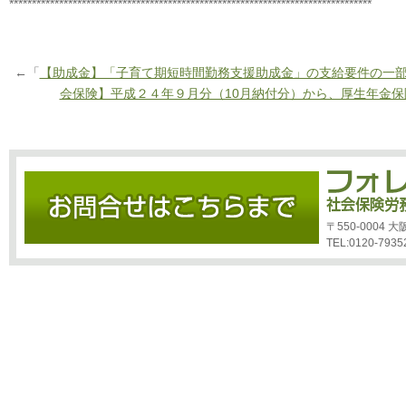
********************************************************************************
←「
【助成金】「子育て期短時間勤務支援助成金」の支給要件の一
会保険】平成２４年９月分（10月納付分）から、厚生年金
〒550-0004
TEL:0120-7935