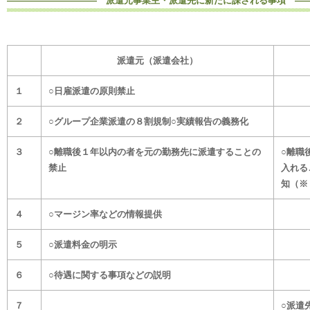
―――――――――― 派遣元事業主・派遣先に新たに課される事項 ―
派遣元（派遣会社）
１
○日雇派遣の原則禁止
２
○グループ企業派遣の８割規制
○実績報告の義務化
３
○離職後１年以内の者を元の勤務先に派遣することの
○離職
禁止
入れる
知（※
４
○マージン率などの情報提供
５
○派遣料金の明示
６
○待遇に関する事項などの説明
７
○派遣