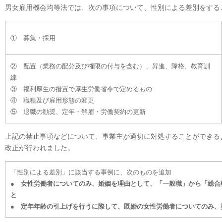
男女雇用機会均等法では、次の事項について、性別による差別をする
① 募集・採用
② 配置（業務の配分及び権限の付与を含む）、昇進、降格、教育訓
練
③ 福利厚生の措置で厚生労働省令で定めるもの
④ 職種及び雇用形態の変更
⑤ 退職の勧奨、定年・解雇・労働契約の更新
上記の禁止事項などについて、事業主が適切に対処することができる
改正が行われました。
「性別による差別」に該当する事例に、次のものを追加
● 女性労働者についてのみ、婚姻を理由として、「一般職」から「総合
と
● 定年年齢の引上げを行うに際して、既婚の女性労働者についてのみ、