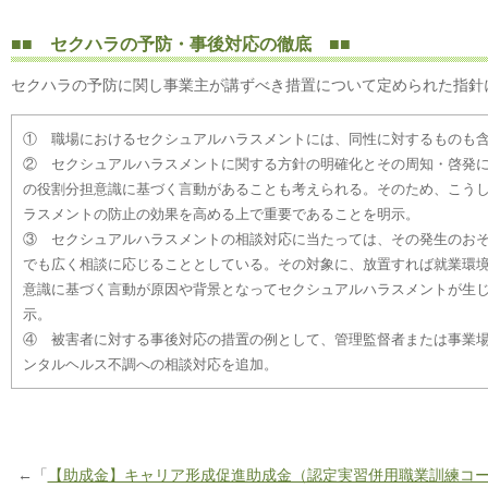
■■
セクハラの予防・事後対応の徹底
■■
セクハラの予防に関し事業主が講ずべき措置について定められた指針
① 職場におけるセクシュアルハラスメントには、同性に対するものも
② セクシュアルハラスメントに関する方針の明確化とその周知・啓発
の役割分担意識に基づく言動があることも考えられる。そのため、こう
ラスメントの防止の効果を高める上で重要であることを明示。
③ セクシュアルハラスメントの相談対応に当たっては、その発生のお
でも広く相談に応じることとしている。その対象に、放置すれば就業環
意識に基づく言動が原因や背景となってセクシュアルハラスメントが生
示。
④ 被害者に対する事後対応の措置の例として、管理監督者または事業
ンタルヘルス不調への相談対応を追加。
←「
【助成金】キャリア形成促進助成金（認定実習併用職業訓練コ