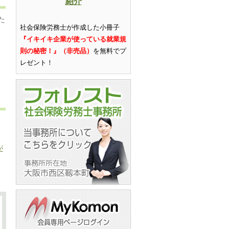
紹介
た
社会保険労務士が作成した小冊子
『イキイキ企業が使っている就業規
則の秘密！』（非売品）
を無料でプ
、
レゼント
！
が