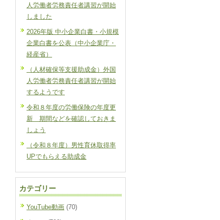
人労働者労務責任者講習が開始
しました
2026年版 中小企業白書・小規模
企業白書を公表（中小企業庁・
経産省）
（人材確保等支援助成金）外国
人労働者労務責任者講習が開始
するようです
令和８年度の労働保険の年度更
新 期間などを確認しておきま
しょう
（令和８年度）男性育休取得率
UPでもらえる助成金
カテゴリー
YouTube動画
(70)