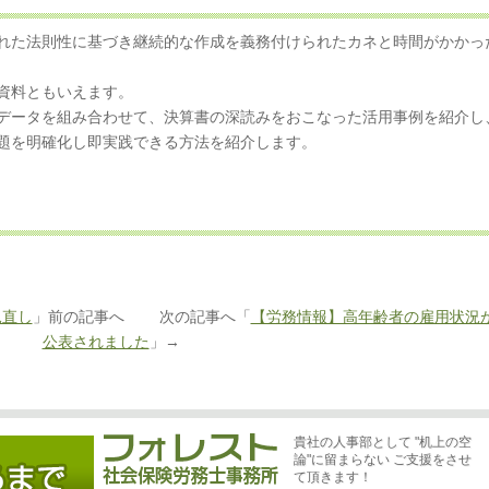
れた法則性に基づき継続的な作成を義務付けられたカネと時間がかかっ
資料ともいえます。
データを組み合わせて、決算書の深読みをおこなった活用事例を紹介し
題を明確化し即実践できる方法を紹介します。
見直し
」前の記事へ 次の記事へ「
【労務情報】高年齢者の雇用状況
公表されました
」→
貴社の人事部として "机上の空
論"に留まらない ご支援をさせ
て頂きます！