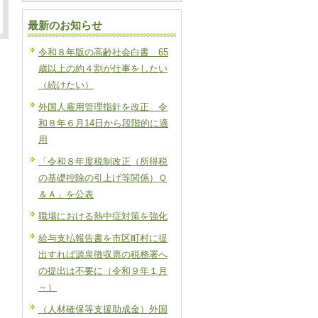
最新のお知らせ
令和８年版の高齢社会白書 65
歳以上の約４割が仕事をしたい
（続けたい）
外国人雇用管理指針を改正 令
和８年６月14日から段階的に適
用
「令和８年度税制改正（所得税
の基礎控除の引上げ等関係）Ｑ
＆Ａ」を公表
職場における熱中症対策を強化
給与支払報告書を市区町村に提
出すれば源泉徴収票の税務署へ
の提出は不要に（令和９年１月
～）
（人材確保等支援助成金）外国