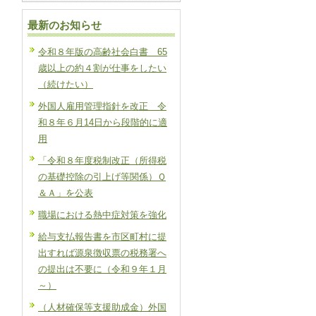
最新のお知らせ
令和８年版の高齢社会白書 65
歳以上の約４割が仕事をしたい
（続けたい）
外国人雇用管理指針を改正 令
和８年６月14日から段階的に適
用
「令和８年度税制改正（所得税
の基礎控除の引上げ等関係）Ｑ
＆Ａ」を公表
職場における熱中症対策を強化
給与支払報告書を市区町村に提
出すれば源泉徴収票の税務署へ
の提出は不要に（令和９年１月
～）
（人材確保等支援助成金）外国