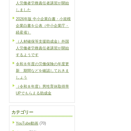
人労働者労務責任者講習が開始
しました
2026年版 中小企業白書・小規模
企業白書を公表（中小企業庁・
経産省）
（人材確保等支援助成金）外国
人労働者労務責任者講習が開始
するようです
令和８年度の労働保険の年度更
新 期間などを確認しておきま
しょう
（令和８年度）男性育休取得率
UPでもらえる助成金
カテゴリー
YouTube動画
(70)