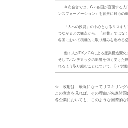
□ 今次会合では、G７各国が直面する人
ンスフォーメーション）を背景に対応の
□ 「人への投資」の中心となるリスキ
つながるとの観点から、「経費」ではな
各国において積極的に取り組みを進める
□ 働く人がDX／GXによる産業構造変
そしてパンデミックの影響を強く受けた
れるよう取り組むことについて、G７労
☆ 政府は、最近になってリスキリング
この宣言を見れば、その理由が先進諸国
各企業においても、このような国際的な