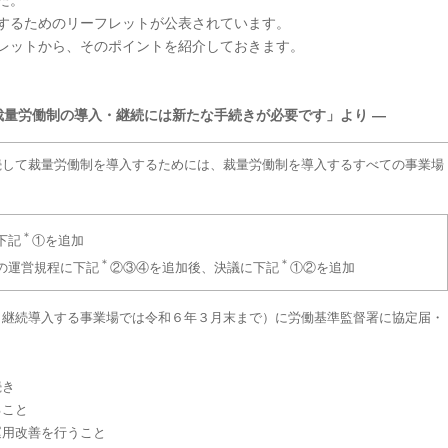
た。
するためのリーフレットが公表されています。
レットから、そのポイントを紹介しておきます。
裁量労働制の導入・継続には新たな手続きが必要です」より ―
続して裁量労働制を導入するためには、裁量労働制を導入するすべての事業場
＊
下記
①を追加
＊
＊
の運営規程に下記
②③④を追加後、決議に下記
①②を追加
（継続導入する事業場では令和６年３月末まで）に労働基準監督署に協定届・
続き
ること
運用改善を行うこと