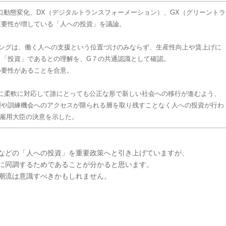
口動態変化、DX（デジタルトランスフォーメーション）、GX（グリーントラ
重要性が増している「人への投資」を議論。
リングは、働く人への支援という位置づけのみならず、生産性向上や賃上げに
く「投資」であるとの理解を、G７の共通認識として確認。
必要性があることを合意。
化に柔軟に対応して誰にとっても公正な形で新しい社会への移行が進むよう、
層や訓練機会へのアクセスが限られる層を取り残すことなく人への投資が行わ
働雇用大臣の決意を示した。
などの「人への投資」を重要政策へと引き上げていますが、
に同調するためであることが分かると思います。
潮流は意識すべきかもしれません。