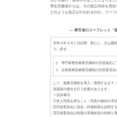
日から施行・適用されることになりまし
厚生労働省からは、その改正内容を周知
どのような改正が行われるのか、リーフ
― 厚労省のリーフレット「
令和６年４月１日以降、新たに、又は継
で、必ず、
□ 専門業務型裁量労働制の労使協定に
□ 企画業務型裁量労働制の労使委員会
して、裁量労働制を導入・適用するまで
決議届の届出を行う必要があります。
＊追加事項
①本人同意を得ること・同意の撤回の手
②労使委員会に賃金・評価制度を説明す
③労使委員会は制度の実施状況の把握と