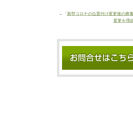
←「
新型コロナの位置付け変更後の療
変更を理