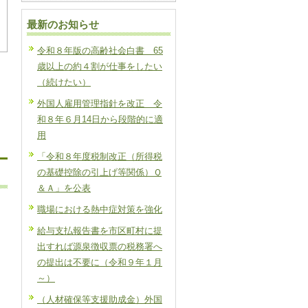
最新のお知らせ
令和８年版の高齢社会白書 65
歳以上の約４割が仕事をしたい
（続けたい）
外国人雇用管理指針を改正 令
和８年６月14日から段階的に適
用
「令和８年度税制改正（所得税
の基礎控除の引上げ等関係）Ｑ
＆Ａ」を公表
職場における熱中症対策を強化
給与支払報告書を市区町村に提
出すれば源泉徴収票の税務署へ
の提出は不要に（令和９年１月
～）
（人材確保等支援助成金）外国