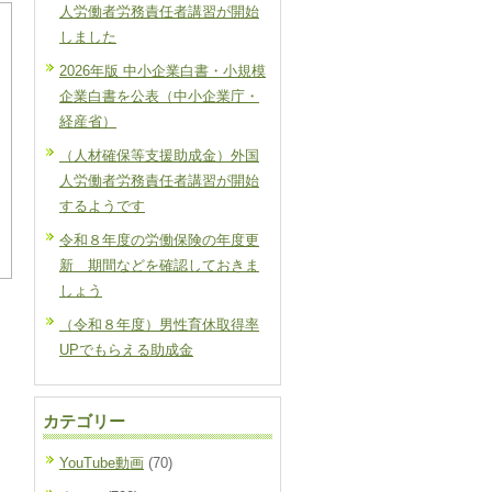
人労働者労務責任者講習が開始
しました
2026年版 中小企業白書・小規模
企業白書を公表（中小企業庁・
経産省）
（人材確保等支援助成金）外国
人労働者労務責任者講習が開始
するようです
令和８年度の労働保険の年度更
新 期間などを確認しておきま
しょう
（令和８年度）男性育休取得率
UPでもらえる助成金
カテゴリー
YouTube動画
(70)