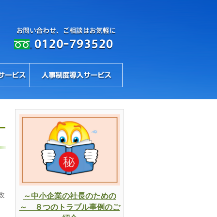
改
～中小企業の社長のための
～ ８つのトラブル事例のご