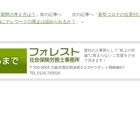
養期間の考え方は？
」前の記事へ 次の記事へ「
新型コロナの位置付
由にテレワークの廃止は認められるか？
」→
貴社の人事部として "机上の空
論"に留まらない ご支援をさせ
て頂きます！
〒550-0004 大阪市西区靭本町3-3-3サウザント岡崎橋8Ｆ
TEL:0120-793520