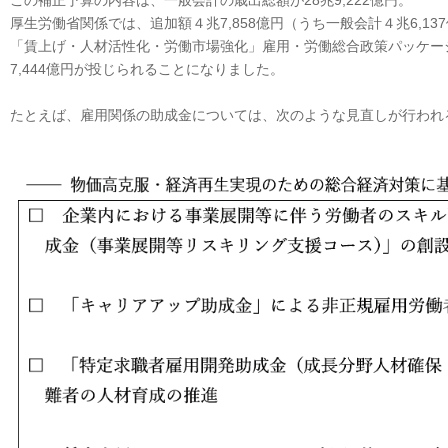
この補正予算の内容は、一般会計の歳出総額が28兆9,222億円。
厚生労働省関係では、追加額４兆7,858億円（うち一般会計４兆6,1
「賃上げ・人材活性化・労働市場強化」雇用・労働総合政策パッケー
7,444億円が投じられることになりました。
たとえば、雇用関係の助成金については、次のような見直しが行われ