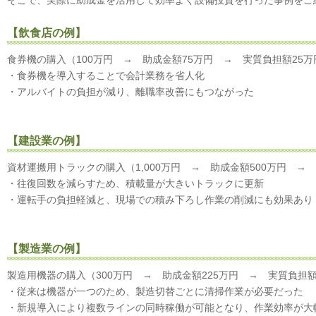
そこで、実際に助成金を活用して効率よく設備投資を行った事例をご
【
飲食店の例
】
食券機の購入（100万円 → 助成金額75万円 → 実質負担額25万
・食券機を導入することで会計業務を省人化
・アルバイトの負担が減り、離職率改善にもつながった
【
建設業の例
】
資材運搬用トラックの購入（1,000万円 → 助成金額500万円 → 
・往復回数を減らすため、積載量が大きいトラックに更新
・運転手の負担軽減と、現場での積み下ろし作業の削減にも効果あり
【
製造業の例
】
製造用機器の購入（300万円 → 助成金額225万円 → 実質負担額
・従来は機器が一つのため、製造切替ごとに清掃作業が必要だった
・新規導入により複数ラインの同時稼働が可能となり、作業効率が大