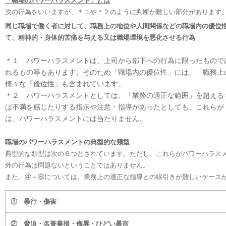
「職場のパワーハラスメント」とは
次の行為をいいますが、＊１や＊２のように判断が難しい部分があります
同じ職場で働く者に対して、職務上の地位や人間関係などの職場内の優位
て、精神的・身体的苦痛を与える又は職場環境を悪化させる行為
＊１ パワーハラスメントは、上司から部下への行為に限ったもので
れるもの等もあります。そのため「職場内の優位性」には、「職務上
様々な「優位性」も含まれています。
＊２ パワーハラスメントとしては、「業務の適正な範囲」を超える
は不満を感じたりする指示や注意・指導があったとしても、これらが
は、パワーハラスメントには当たりません。
職場のパワーハラスメントの典型的な類型
典型的な類型は次の６つとされています。ただし、これらがパワーハラス
外の行為は問題ないということではありません。
また、④～⑥については、業務上の適正な指導との線引きが難しいケース
① 暴行・傷害
② 脅迫・名誉棄損・侮辱・ひどい暴言