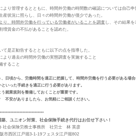
により管理するとともに、時間外労働の時間数の確認については自己申
生産状況に照らし、日々の時間外労働が僅少であった。
より、時間外労働を行っている労働者がいることを調査
し、その結果を
割増賃金の不払があることを認めた。
いて是正勧告するとともに以下の点を指導した。
により過去の時間外労働の実態調査を実施すること
備すること
、日頃から、労働時間を適正に把握して、時間外労働を行う必要がある場合
いといった手続きを適正に行う必要があります。
う就業規則を整備しておくことが重要です。
 不安がありましたら、お気軽にご相談ください。
*****************************
構築、ユニオン対策、社会保険手続き代行はお任せ下さい！
ト社会保険労務士事務所 社労士 林 英彦
阪市西区江戸堀3-1-19フェスタ江戸堀802