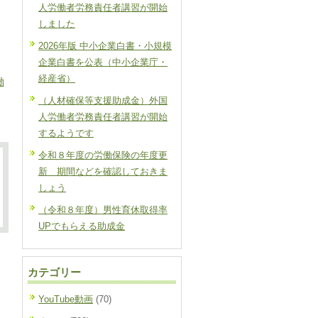
人労働者労務責任者講習が開始
しました
2026年版 中小企業白書・小規模
企業白書を公表（中小企業庁・
経産省）
働
（人材確保等支援助成金）外国
人労働者労務責任者講習が開始
するようです
令和８年度の労働保険の年度更
新 期間などを確認しておきま
しょう
（令和８年度）男性育休取得率
UPでもらえる助成金
カテゴリー
YouTube動画
(70)