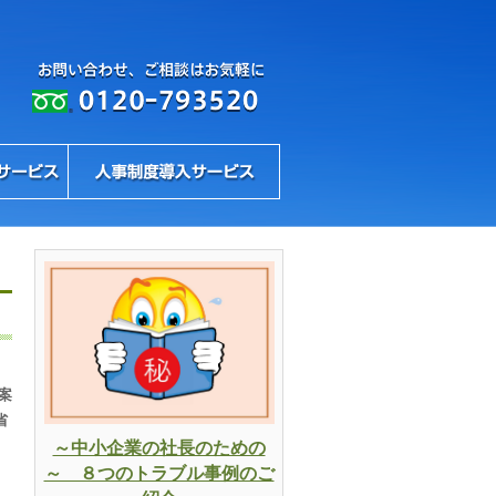
案
省
～中小企業の社長のための
～ ８つのトラブル事例のご