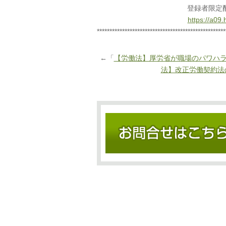
登録者限定
https://a09
***************************************************
←「
【労働法】厚労省が職場のパワハ
法】改正労働契約法