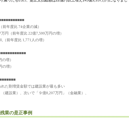
減ったものの、是正支払総額は22億円以上増え145億9,957万円になりまし
■■■■■■■■■■
（前年度比
74
企業の減）
7
万円（前年度比
22
億
7,599
万円の増）
人（前年度比
1,771
人の増）
■■■■■■■■■■■
円の増）
円の増）
■■■■■■■
われた割増賃金額では建設業が最も多い
」（建設業）、次いで「９億
8,207
万円」（金融業）、
残業の是正事例