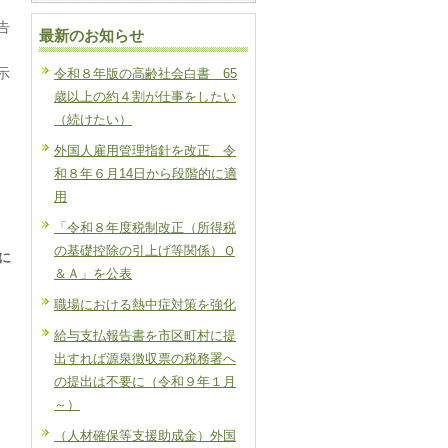
告
最新のお知らせ
示
令和８年版の高齢社会白書 65
歳以上の約４割が仕事をしたい
（続けたい）
外国人雇用管理指針を改正 令
和８年６月14日から段階的に適
用
「令和８年度税制改正（所得税
の基礎控除の引上げ等関係）Ｑ
に
＆Ａ」を公表
職場における熱中症対策を強化
給与支払報告書を市区町村に提
出すれば源泉徴収票の税務署へ
の提出は不要に（令和９年１月
～）
（人材確保等支援助成金）外国