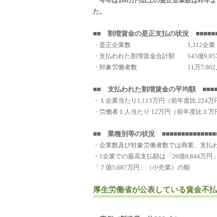
今年は100万円以上の是正企業数は昨年より
た。
■■
割増賃金の是正支払の状況
■■■■■■
・是正企業数
1,312
企業
・支払われた割増賃金合計額
145
億
9,95
・対象労働者数
11
万
7,002
■■
支払われた割増賃金の平均額
■■■■
・１企業当たり
1,113
万円（前年度比
224
万
・労働者１人当たり
12
万円（前年度比１万
■■
業種別等の状況
■■■■■■■■■■■■■■
・企業数及び対象労働者数では商業、支払
・
1
企業での最高支払額は「
26
億
8,844
万円
「７億
5,687
万円」（小売業）の順
厚生労働省が公表している賃金不払