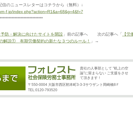
配信のニュースレターはコチラから（無料）↓
.hm-f.jp/index.php?action=R1&a=68&g=4&f=7
*****************************
ラ予防・解決に向けたサイトを開設
」前の記事へ 次の記事へ「
【労
の解説① 有期労働契約の新たな３つのルール！
」→
貴社の人事部として "机上の空
論"に留まらない ご支援をさせ
て頂きます！
〒550-0004 大阪市西区靭本町3-3-3サウザント岡崎橋8Ｆ
TEL:0120-793520