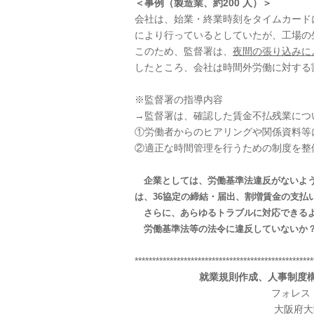
＜事例（製造業、約200 人）＞
会社は、始業・終業時刻をタイムカード
により行っているとしていたが、工場の
このため、監督署は、
夜間の張り込みに
したところ、会社は時間外労働に対する
※監督署の指導内容
→監督署は、確認した賃金不払残業につ
①労働者からのヒアリングや関係資料等
②適正な時間管理を行うための制度を整
企業としては、労働基準法違反がないよう
は、36協定の締結・届出、割増賃金の支払
さらに、あらゆるトラブルに対応できるよ
労働基準法等の法令に違反していないか？
***************************************************
就業規則作成、人事制度
フォレス
大阪府大