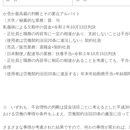
か否か最高裁の判断とその要点アルバイト
〔大学／秘書的な業務〕賞 与
私傷病による欠勤中の賃金×令和２年10月13日判決
・正社員と職務の内容等に一定の相違があり、支給しないことは不合
（使用者は労働契約法旧20条に違法しない）契約社員
〔売店／販売業務〕退職金×契約社員
〔日本郵便／配達等の業務〕扶養手当○令和２年10月15日判決
・正社員と職務の内容等に相応の相違があることを考慮しても、手当
合理
（使用者は労働契約法旧20条に違反する）年末年始勤務手当○年始期
☆ いずれも、不合理性の判断は賃金項目ごとに考えるとした平成3
おける労働の事情や条件をふまえ、労働契約法旧20条の趣旨に沿っ
さまざまな事情が考慮された結果ですので、何かの事情が変われば、