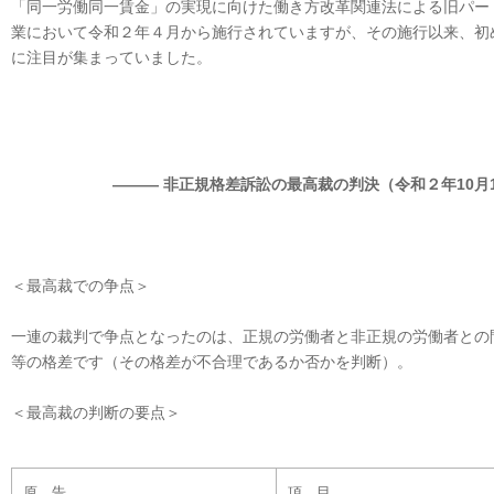
「同一労働同一賃金」の実現に向けた働き方改革関連法による旧パー
業において令和２年４月から施行されていますが、その施行以来、初
に注目が集まっていました。
――― 非正規格差訴訟の最高裁の判決（令和２年10月1
＜最高裁での争点＞
一連の裁判で争点となったのは、正規の労働者と非正規の労働者との
等の格差です（その格差が不合理であるか否かを判断）。
＜最高裁の判断の要点＞
原 告
項 目