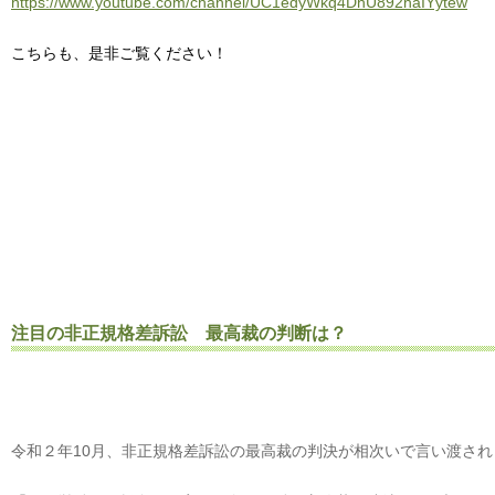
https://www.youtube.com/channel/UC1edyWkq4DhU892haIYytew
こちらも、是非ご覧ください！
注目の非正規格差訴訟 最高裁の判断は？
令和２年10月、非正規格差訴訟の最高裁の判決が相次いで言い渡され