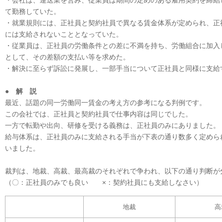
・会社は、運送業を営み、従業員は期間の定めのある雇用契約を締結
て勤務していた。
・就業規則には、正社員と契約社員で異なる賃金体系が定められ、正
には支給されないこととなっていた。
・従業員は、正社員の労働条件との差に不満を持ち、労働組合に加入
として、その差額の支払い等を求めた。
・解決に至らず訴訟に発展し、一部手当について正社員と同様に支給
● 解 説
最近、話題の同一労働同一賃金の考え方の参考になる判例です。
この会社では、正社員と契約社員で仕事内容は同じでした。
一方で転勤や出向、研修を受ける義務は、正社員のみにありました。
給与体系は、正社員のみに支給される手当が下表の通り数多く定めら
いました。
裁判は、地裁、高裁、最高裁のそれぞれで争われ、以下の通り判断が
（〇：正社員のみでも良い ×：契約社員にも支給しなさい）
地裁
高