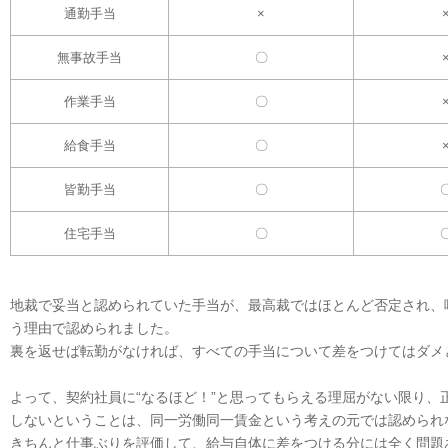
通勤手当
×
無事故手当
〇
作業手当
〇
給食手当
〇
皆勤手当
〇
住宅手当
〇
地裁で妥当と認められていた手当が、最高裁ではほとんど否定され、
う理由で認められました。
裏を返せば転勤がなければ、すべての手当について差をつけてはダメ
よって、契約社員に“なるほど！”と思ってもらえる理屈がない限り、
しないということは、同一労働同一賃金という考えの元では認められ
きちんと仕事ぶりを評価して、給与自体に差をつける分には全く問題