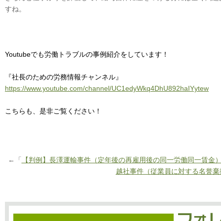
すね。
Youtubeでも労働トラブルの事例紹介をしています！
『社長のための労務情報チャンネル』
https://www.youtube.com/channel/UC1edyWkq4DhU892haIYytew
こちらも、是非ご覧ください！
←「
【判例】長澤運輸事件（定年後の再雇用後の同一労働同一賃金
越社事件（従業員に対する名誉棄