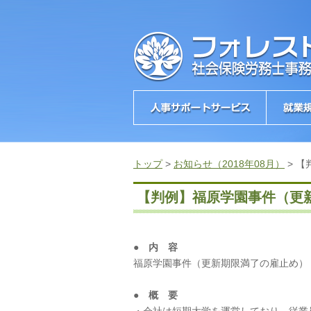
トップ
>
お知らせ（2018年08月）
>
【
【判例】福原学園事件（更
● 内 容
福原学園事件（更新期限満了の雇止め）
● 概 要