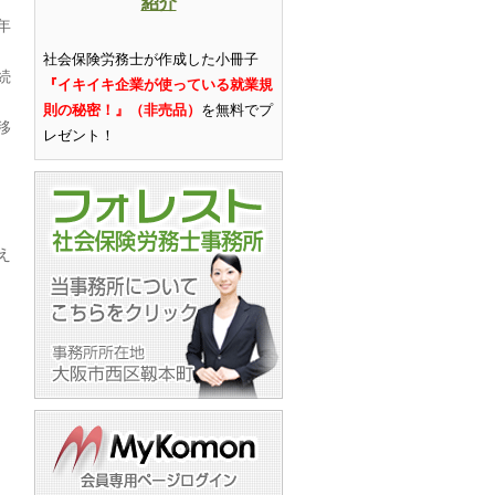
紹介
年
社会保険労務士が作成した小冊子
続
『イキイキ企業が使っている就業規
則の秘密！』（非売品）
を無料でプ
移
レゼント
！
え