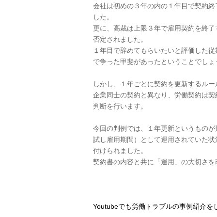
会社は初めの３年の内の１年目で契約終
した。
更に、高裁は上限３年で雇用契約を終了
否定されました。
１年目で辞めてもらいたいと評価した従
で争った甲斐があったということでしょ
しかし、１年ごとに契約を更新するルー
企業同士の契約と異なり、労働契約は契
判断を行います。
今回の判例では、１年更新というものが
試し雇用期間）として運用されていた状
付けられました。
契約書の内容と共に「運用」の大切さを
Youtubeでも労働トラブルの事例紹介