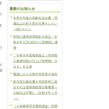
ま
最新のお知らせ
で
令和８年版の高齢社会白書 65
歳以上の約４割が仕事をしたい
ま
（続けたい）
外国人雇用管理指針を改正 令
和８年６月14日から段階的に適
で
用
「令和８年度税制改正（所得税
の基礎控除の引上げ等関係）Ｑ
お
＆Ａ」を公表
論
職場における熱中症対策を強化
給与支払報告書を市区町村に提
出すれば源泉徴収票の税務署へ
の提出は不要に（令和９年１月
～）
（人材確保等支援助成金）外国