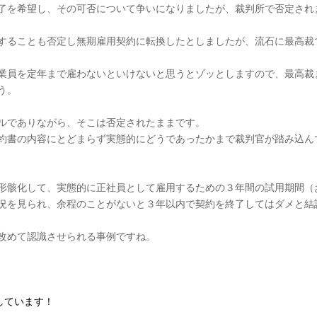
了を希望し、その可否について争いになりましたが、裁判所で否定され
することも否定し無期雇用契約に転換したとしましたが、流石に最高裁
業員を定年まで雇わないといけないと思うとゾッとしますので、最高裁
う。
ルでありながら、そこは否定されたままです。
約書の内容にとどまらず実態的にどうであったかまで裁判官が踏み込ん
形骸化して、実態的に正社員として雇用するための３年間の試用期間（
況を見られ、余程のことがないと３年以内で契約を終了してはダメと結
改めて認識させられる事例ですね。
をしています！