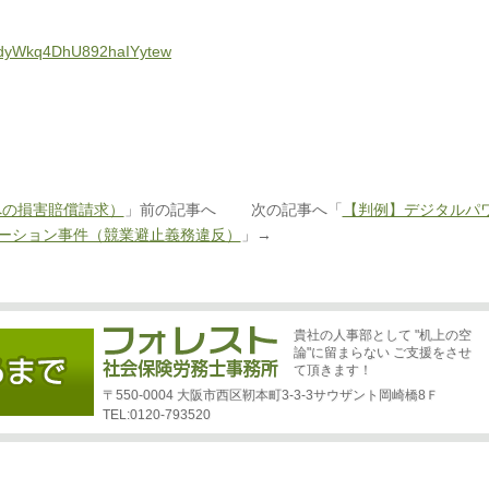
1edyWkq4DhU892haIYytew
への損害賠償請求）
」前の記事へ 次の記事へ「
【判例】デジタルパ
ーション事件（競業避止義務違反）
」→
貴社の人事部として "机上の空
論"に留まらない ご支援をさせ
て頂きます！
〒550-0004 大阪市西区靭本町3-3-3サウザント岡崎橋8Ｆ
TEL:0120-793520