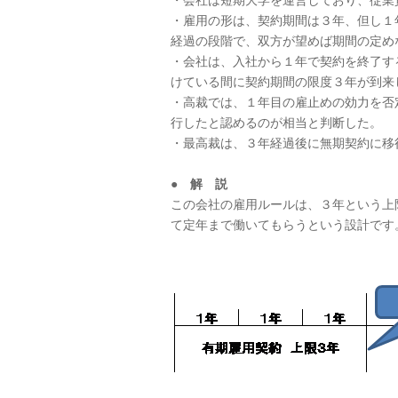
・会社は短期大学を運営しており、従業
・雇用の形は、契約期間は３年、但し１
経過の段階で、双方が望めば期間の定め
・会社は、入社から１年で契約を終了す
けている間に契約期間の限度３年が到来
・高裁では、１年目の雇止めの効力を否
行したと認めるのが相当と判断した。
・最高裁は、３年経過後に無期契約に移
● 解 説
この会社の雇用ルールは、３年という上
て定年まで働いてもらうという設計です