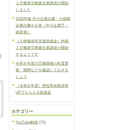
人労働者労務責任者講習が開始
しました
2026年版 中小企業白書・小規模
企業白書を公表（中小企業庁・
経産省）
（人材確保等支援助成金）外国
人労働者労務責任者講習が開始
するようです
ワ
令和８年度の労働保険の年度更
新 期間などを確認しておきま
しょう
（令和８年度）男性育休取得率
UPでもらえる助成金
カテゴリー
YouTube動画
(70)