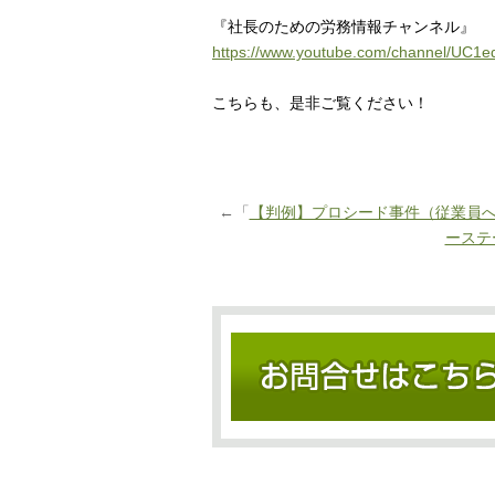
『社長のための労務情報チャンネル』
https://www.youtube.com/channel/UC
こちらも、是非ご覧ください！
←「
【判例】プロシード事件（従業員
ーステ