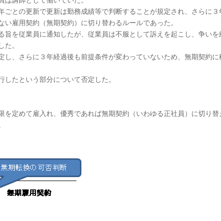
員は講師として働いていた。
年ごとの更新で更新は勤務成績等で判断することが規定され、さらに３
ない雇用契約（無期契約）に切り替わるルールであった。
る旨を従業員に通知したが、従業員は不服として訴えを起こし、争いを
した。
定し、さらに３年経過後も前提条件が変わっていないため、無期契約に
行したという部分について否定した。
限を定めて雇入れ、優秀であれば無期契約（いわゆる正社員）に切り替
。