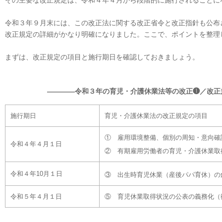
その主要な改正規定は、令和４年４月から段階的に施行されることに
令和３年９月末には、この改正法に関する改正省令と改正指針も公布
改正規定の詳細がかなり明確になりました。ここで、ポイントを整理
まずは、改正規定の項目と施行期日を確認しておきましょう。
――――令和３年の育児・介護休業法等の改正❶／改正
施行期日
育児・介護休業法の改正規定の項目
① 雇用環境整備、個別の周知・意向確
令和４年４月１日
② 有期雇用労働者の育児・介護休業取
令和４年10月１日
③ 出生時育児休業（産後パパ育休）の
令和５年４月１日
⑤ 育児休業取得状況の公表の義務化（従