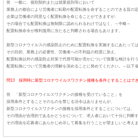
答 一般に、個別契約または就業規則等において
業務上の都合により労働者に転勤や配置転換を命ずることのできる旨の
企業は労働者の同意なく配置転換を命じることができますが、
その場合でも配置転換は無制限に認められるわけではなく、～中略～
配置転換命令が権利濫用に当たると判断される場合もあります。
新型コロナウイルスの感染防止のために配置転換を実施するにあたって
その目的、業務上の必要性、労働者への不利益の程度に加え、
配置転換以外の感染防止対策で代替可能か否かについて慎重な検討を行
配置転換について労働者の理解を深めることに努めてください。～以下
問13 採用時に新型コロナウイルスワクチン接種を条件とすることはで
答 「新型コロナウイルスワクチンの接種を受けていること」を
採用条件とすることそのものを禁じる法令はありませんが、
新型コロナウイルスワクチンの接種を採用条件とすることについては、
その理由が合理的であるかどうかについて、求人者において十分に判断
その理由を応募者にあらかじめ示して募集を行うことが望ましいと考え