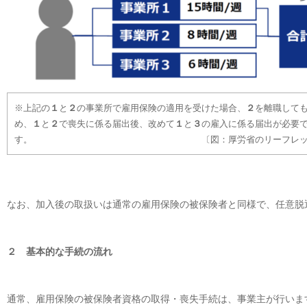
※上記の
１
と
２
の事業所で雇用保険の適用を受けた場合、
２
を離職して
め、
１
と
２
で喪失に係る届出後、改めて
１
と
３
の雇入に係る届出が必要
す。 〔図：厚労省のリーフレット
なお、加入後の取扱いは通常の雇用保険の被保険者と同様で、任意脱
２ 基本的な手続の流れ
通常、雇用保険の被保険者資格の取得・喪失手続は、事業主が行いま