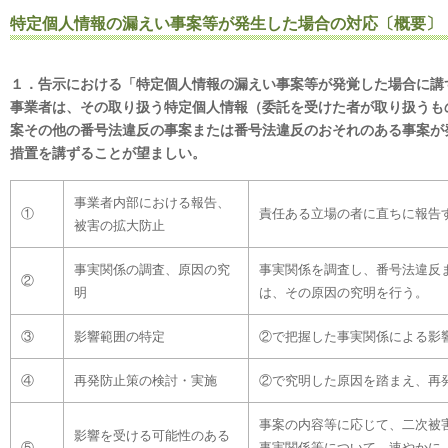
特定個人情報の漏えい事案等が発生した場合の対応〔概要〕
１．告示における「特定個人情報の漏えい事案等が発覚した場合に講
事業者は、その取り扱う特定個人情報（委託を受けた者が取り扱うも
案その他の番号法違反の事案または番号法違反のおそれのある事案が
措置を講ずることが望ましい。
事業者内部における報告、
①
責任ある立場の者に直ちに報告
被害の拡大防止
事実関係の調査、原因の究
事実関係を調査し、番号法違反
②
明
は、その原因の究明を行う。
③
影響範囲の特定
②で把握した事実関係による影
④
再発防止策の検討・実施
②で究明した原因を踏まえ、再
事案の内容等に応じて、二次被
影響を受ける可能性のある
⑤
事実関係等について、速やかに