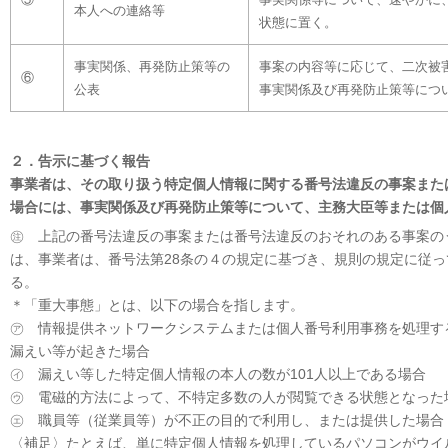
本人への連絡等
状態に置く。
事実関係、再発防止策等の
事案の内容等に応じて、二次被
⑥
公表
事実関係及び再発防止策等につ
２．告示に基づく報告
事業者は、その取り扱う特定個人情報に関する番号法違反の事案また
場合には、事実関係及び再発防止策等について、主務大臣等または個
㊟ 上記の番号法違反の事案または番号法違反のおそれのある事案の
は、事業者は、番号法第28条の４の規定に基づき、規則の規定に従
る。
＊「重大事態」とは、以下の場合を指します。
㋐ 情報提供ネットワークシステムまたは個人番号利用事務を処理す
漏えい等が起きた場合
㋑ 漏えい等した特定個人情報の本人の数が101人以上である場合
㋒ 電磁的方法によって、不特定多数の人が閲覧できる状態となった
㋓ 職員等（従業員等）が不正の目的で利用し、または提供した場合
〈補足〉たとえば、単に特定個人情報を処理しているパソコンがウイ