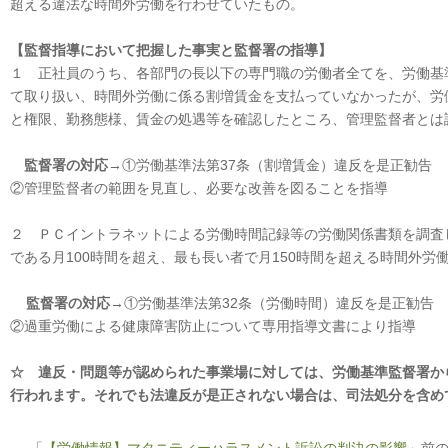
超える違法な時間外労働を行わせていたもの。
【監督指導において把握した事実と監督署の指導】
１ 正社員のうち、各部門の長以下の専門職の労働者全てを、労働基
て取り扱い、時間外労働に係る割増賃金を支払っていなかったが、労
と権限、勤務態様、賃金の処遇等を確認したところ、管理監督者とは
監督署の対応
→①労働基準法第37条（割増賃金）違反を是正勧告
②管理監督者の範囲を見直し、必要な改善を図ることを指導
２ ＰＣイントラネットによる労働時間記録等の労働関係書類を調査
である月100時間を超え、最も長い者で月150時間を超える時間外労
監督署の対応
→①労働基準法第32条（労働時間）違反を是正勧告
②過重労働による健康障害防止について専用指導文書により指導
☆ 違反・問題等が認められた事業場に対しては、労働基準監督署か
行われます。それでも法違反が是正されない場合は、司法処分を含め