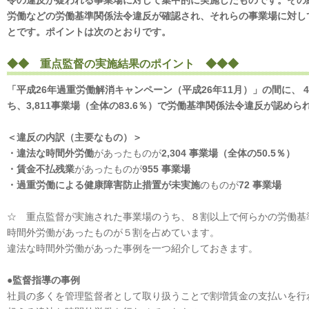
令の違反が疑われる事業場に対して集中的に実施したものです。その
労働などの労働基準関係法令違反が確認され、それらの事業場に対し
とです。ポイントは次のとおりです。
◆◆ 重点監督の実施結果のポイント ◆◆◆
「平成26年過重労働解消キャンペーン（平成26年11月）」の間に、 4
ち、3,811事業場（全体の83.6％）で労働基準関係法令違反が認めら
＜違反の内訳（主要なもの）＞
・違法な時間外労働
があったものが
2,304 事業場（全体の50.5％）
・賃金不払残業
があったものが
955 事業場
・過重労働による健康障害防止措置が未実施
のものが
72 事業場
☆ 重点監督が実施された事業場のうち、８割以上で何らかの労働基
時間外労働があったものが５割を占めています。
違法な時間外労働があった事例を一つ紹介しておきます。
●監督指導の事例
社員の多くを管理監督者として取り扱うことで割増賃金の支払いを行わ