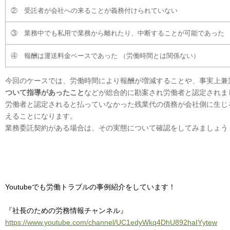
② 受託者が会社への来ることが義務付けられていない
③ 業務中でも私用で業務から離れたり、中断することが可能であった
④ 報酬は運送料金ベースであった （労働時間とは関係ない）
今回のケースでは、労働時間により報酬が増減することや、事実上兼
ついて指導があったこと
などが総合的に勘案され労働者と認定されま
労働者と認定されると払っていなかった残業代の債務が会社側に生じ
えることになります。
業務委託契約がある場合は、その実態について確認をしてみましょう
Youtubeでも労働トラブルの事例紹介をしています！
『社長のための労務情報チャンネル』
https://www.youtube.com/channel/UC1edyWkq4DhU892haIYytew