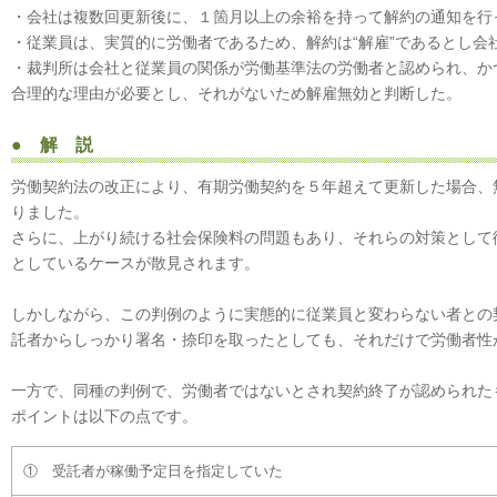
・会社は複数回更新後に、１箇月以上の余裕を持って解約の通知を行
・従業員は、実質的に労働者であるため、解約は“解雇”であるとし会
・裁判所は会社と従業員の関係が労働基準法の労働者と認められ、か
合理的な理由が必要とし、それがないため解雇無効と判断した。
● 解 説
労働契約法の改正により、有期労働契約を５年超えて更新した場合、
りました。
さらに、上がり続ける社会保険料の問題もあり、それらの対策として
としているケースが散見されます。
しかしながら、この判例のように実態的に従業員と変わらない者との
託者からしっかり署名・捺印を取ったとしても、それだけで労働者性
一方で、同種の判例で、労働者ではないとされ契約終了が認められた
ポイントは以下の点です。
① 受託者が稼働予定日を指定していた