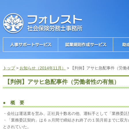
トップ
>
お知らせ（2014年11月）
>
【判例】アサヒ急配事件（労働
【判例】アサヒ急配事件（労働者性の有無）
● 概 要
・会社は運送業を営み、正社員十数名の他、運転手として「業務委託
・「業務委託契約」は６ヵ月間で締結され終了の１箇月前までに双方
とされていた。