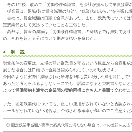
・その1年後、改めて「労働条件確認書」を会社が提示し従業員は署
・従業員は、退職後に“賃金減額の無効”、“残業代の未払い”を主張し
・会社は、賃金減額は口頭で合意があった。また、残業代については
定残業代として支払っていたことを主張した。
・高裁は、賃金の減額は「労働条件確認書」の締結までは無効であり
め、それを超える分について別途支払いを命じた。
● 解 説
労働条件の変更は、立場の弱い従業員を守るという観点から合意形成
展した場合には口頭での合意は認められにくいのが現状です。
今回のように実際に減額された給与を1年も貰い続け不満を口にして
あったと考えられるようなケースでも、訴訟になると契約書がないと
よって労働契約も通常の企業間の契約同様にきちんと書面で交わすこ
また、固定残業代についても、正しい運用がされていないと否認され
ルールが守れていない場合は、否認される確率が高いのでご注意くだ
① 固定残業手当額が実際の残業代等に満たない場合は、その差額を支払