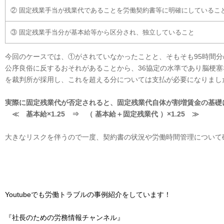
② 固定残業手当が残業代であることを労働契約書等に明確にしているこ
③ 固定残業手当分が基本給等から区分され、独立していること
今回のケースでは、①がされていなかったことと、そもそも95時間
公序良俗に反するおそれがあることから、36協定の水準であり脳梗塞
を裁判所が採用し、これを超える分については支払が必要になりまし
実際に固定残業代が否定されると、固定残業代自体が割増賃金の基礎
≪ 基本給×1.25 ⇒ （ 基本給＋固定残業代 ）×1.25 ≫
大きなリスクを伴うので一度、契約書の状況や労働時間管理について
Youtubeでも労働トラブルの事例紹介をしています！
『社長のための労務情報チャンネル』