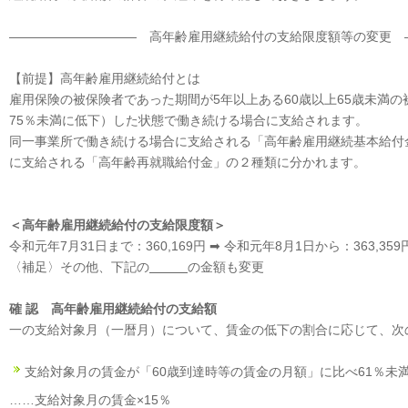
―――――――――― 高年齢雇用継続給付の支給限度額等の変更 
【前提】高年齢雇用継続給付とは
雇用保険の被保険者であった期間が5年以上ある60歳以上65歳未満の
75％未満に低下）した状態で働き続ける場合に支給されます。
同一事業所で働き続ける場合に支給される「高年齢雇用継続基本給付
に支給される「高年齢再就職給付金」の２種類に分かれます。
＜高年齢雇用継続給付の支給限度額＞
令和元年7月31日まで：360,169円 ➡ 令和元年8月1日から：363,359
〈補足〉その他、下記の
の金額も変更
確 認 高年齢雇用継続給付の支給額
一の支給対象月（一暦月）について、賃金の低下の割合に応じて、次
支給対象月の賃金が「60歳到達時等の賃金の月額」に比べ61％未
……支給対象月の賃金×15％