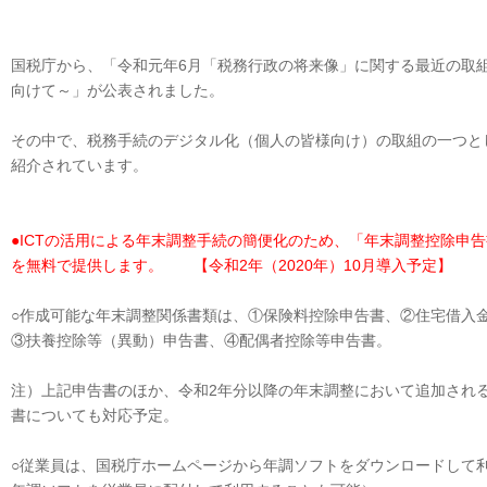
国税庁から、「令和元年6月「税務行政の将来像」に関する最近の取
向けて～」が公表されました。
その中で、税務手続のデジタル化（個人の皆様向け）の取組の一つと
紹介されています。
●ICTの活用による年末調整手続の簡便化のため、「年末調整控除
を無料で提供します。 【令和2年（2020年）10月導入予定】
○作成可能な年末調整関係書類は、①保険料控除申告書、②住宅借入
③扶養控除等（異動）申告書、④配偶者控除等申告書。
注）上記申告書のほか、令和2年分以降の年末調整において追加され
書についても対応予定。
○従業員は、国税庁ホームページから年調ソフトをダウンロードして