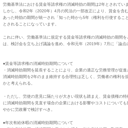
労働基準法における賃金等請求権の消滅時効の期間は2年とされてい
しかし、令和2年（2020年）4月の民法の一部改正により、賃金を
あった時効の期間が統一され「知った時から5年（権利を行使すること
とされることになっています。
これに伴い、労働基準法に規定する賃金等請求権の消滅時効の期間を
は、検討会を立ち上げ議論を進め、令和元年（2019年）7月に「論
●賃金等請求権の消滅時効期間について
・消滅時効期間を延長することにより、企業の適正な労務管理が促進
消滅時効期間を2年のまま維持する合理性は乏しく、労働者の権利を
かと考えられる。
・ただし、労使の意見に隔たりが大きい現状も踏まえ、賃金債権の特
に消滅時効期間を見直す場合の企業における影響やコストについても
やかに労政審で検討すべき。
●年次有給休暇の消滅時効期間について