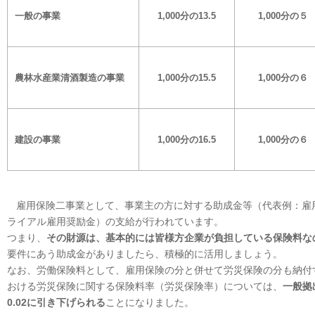
一般の事業
1,000
分の13.5
1,000
分の５
農林水産業
清酒製造の事業
1,000
分の15.5
1,000
分の６
建設の事業
1,000
分の16.5
1,000
分の６
雇用保険二事業として、事業主の方に対する助成金等（代表例：雇
ライアル雇用奨励金）の支給が行われています。
つまり、
その財源は、基本的には皆様方企業が負担している保険料な
要件にあう助成金がありましたら、積極的に活用しましょう。
なお、労働保険料として、雇用保険の分と併せて労災保険の分も納付
おける労災保険に関する保険料率（労災保険率）については、
一般拠出
0.02に引き下げられる
ことになりました。