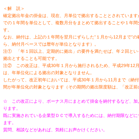
＜解 説＞
確定拠出年金の掛金は、現在、月単位で拠出することとされていますが
での１年間を単位として、複数月分をまとめて拠出することや１年間
す。
なお、納付は、上記の１年間を翌月にずらした“１月から12月まで”
ら、納付月ベースでは暦年が単位となります）。
注① 「年１回以上、定期的に拠出」の要件を満たせば、年２回とい
拠出とすることも可能です。
注② この改正は、平成30年１月から施行されるため、平成29年12
は、年単位化による拠出の対象となりません。
したがって、改正初年においては、平成30年１月から11月まで（納付
間が年単位化の対象となります（その期間の拠出限度額は、「改正前の
☆ この改正により、ボーナス月にまとめて掛金を納付するなど、加
ります。
既に実施されている企業型ＤＣで導入するためには、納付期限などに
ます。
質問、相談などがあれば、気軽にお声かけください。