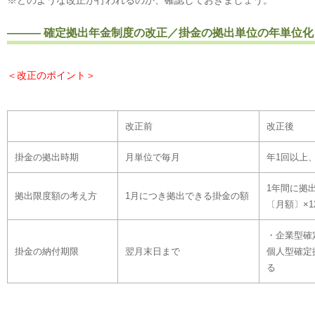
※どのような改正が行われるのか、確認しておきましょう。
――― 確定拠出年金制度の改正／掛金の拠出単位の年単位化
＜改正のポイント＞
改正前
改正後
掛金の拠出時期
月単位で毎月
年1回以上
1年間に拠
拠出限度額の考え方
1月につき拠出できる掛金の額
〔月額〕×1
・企業型確
掛金の納付期限
翌月末日まで
個人型確定
る