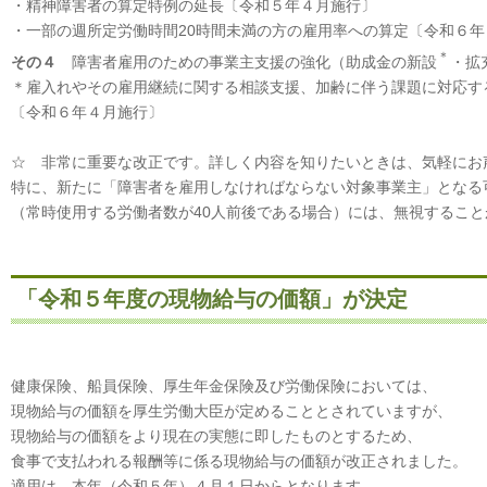
・精神障害者の算定特例の延長〔令和５年４月施行〕
・一部の週所定労働時間20時間未満の方の雇用率への算定〔令和６年
＊
その４
障害者雇用のための事業主支援の強化（助成金の新設
・拡
＊雇入れやその雇用継続に関する相談支援、加齢に伴う課題に対応す
〔令和６年４月施行〕
☆ 非常に重要な改正です。詳しく内容を知りたいときは、気軽にお
特に、新たに「障害者を雇用しなければならない対象事業主」となる
（常時使用する労働者数が40人前後である場合）には、無視するこ
「令和５年度の現物給与の価額」が決定
健康保険、船員保険、厚生年金保険及び労働保険においては、
現物給与の価額を厚生労働大臣が定めることとされていますが、
現物給与の価額をより現在の実態に即したものとするため、
食事で支払われる報酬等に係る現物給与の価額が改正されました。
適用は、本年（令和５年）４月１日からとなります。