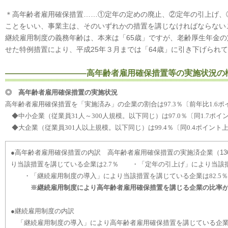
＊高年齢者雇用確保措置……①定年の定めの廃止、②定年の引上げ、
ことをいい、事業主は、そのいずれかの措置を講じなければならない
継続雇用制度の義務年齢は、本来は「65歳」ですが、老齢厚生年金
せた特例措置により、平成25年３月までは「64歳」に引き下げられ
――――――――――
高年齢者雇用確保措置等の実施状況の
◎
高年齢者雇用確保措置の実施状況
高年齢者雇用確保措置を「実施済み」の企業の割合は
97.3
％〔前年比
1.6
ポ
◆中小企業（従業員
31
人～
300
人規模。以下同じ）は
97.0
％〔同
1.7
ポイ
◆大企業（従業員
301
人以上規模。以下同じ）は
99.4
％〔同
0.4
ポイント
●高年齢者雇用確保措置の内訳
高年齢者雇用確保措置の実施済企業（136
り当該措置を講じている企業は
2.7
％
・「定年の引上げ」により当該措
・「継続雇用制度の導入」により当該措置を講じている企業は
82.5
％
※継続雇用制度により高年齢者雇用確保措置を講じる企業の比率が
●継続雇用制度の内訳
「継続雇用制度の導入」により高年齢者雇用確保措置を講じている企