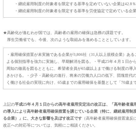
・継続雇用制度の対象者を限定する基準を定めていない企業は
42.8
％
・継続雇用制度の対象者を限定する基準を労使協定で定めている企
★高齢化が進むわが国では、高齢者の雇用の確保は急務の課題です。
厚生労働省でも、今後、次のような取組みを進めることとしています。
・雇用確保措置が未実施である企業が
3,806
社（
31
人以上規模企業）ある
よる個別指導を強力に実施し、早期解消を図る。
・平成
25
年４月１日か
周知の徹底を図るとともに、希望者全員が
65
歳以上まで働ける制度の導
きかける。
・少子・高齢化の進行、将来の労働力人口の低下、団塊世代
く働ける社会の実現に向け、
65
歳までの雇用確保を基盤として「
70
歳ま
上記の
平成
25
年４月１日からの高年者雇用安定法の改正は、「高年齢者雇
の導入により高年齢者雇用確保措置を講じている企業（特に、継続雇用制
る企業）」に、大きな影響を及ぼす改正です
（高年齢者雇用確保措置違反
改正への対応等については、気軽にご相談ください。