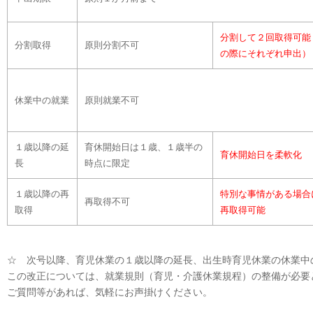
分割して２回取得可能
分割取得
原則分割不可
の際にそれぞれ申出）
休業中の就業
原則就業不可
１歳以降の延
育休開始日は１歳、１歳半の
育休開始日を柔軟化
長
時点に限定
１歳以降の再
特別な事情がある場合
再取得不可
取得
再取得可能
☆ 次号以降、育児休業の１歳以降の延長、出生時育児休業の休業中
この改正については、就業規則（育児・介護休業規程）の整備が必要
ご質問等があれば、気軽にお声掛けください。