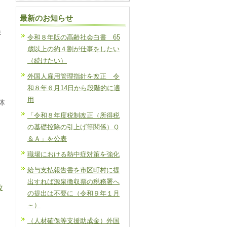
最新のお知らせ
ま
令和８年版の高齢社会白書 65
歳以上の約４割が仕事をしたい
（続けたい）
外国人雇用管理指針を改正 令
和８年６月14日から段階的に適
用
体
「令和８年度税制改正（所得税
の基礎控除の引上げ等関係）Ｑ
＆Ａ」を公表
職場における熱中症対策を強化
給与支払報告書を市区町村に提
出すれば源泉徴収票の税務署へ
改
の提出は不要に（令和９年１月
～）
（人材確保等支援助成金）外国