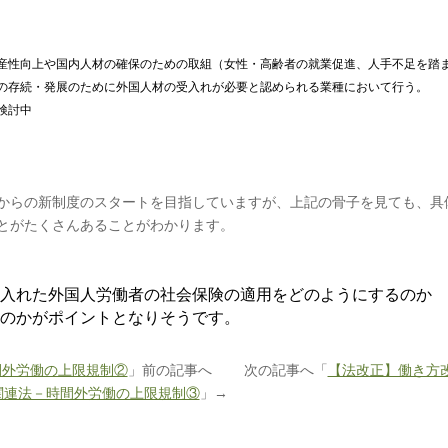
産性向上や国内人材の確保のための取組（女性・高齢者の就業促進、人手不足を踏
の存続・発展のために外国人材の受入れが必要と認められる業種において行う。
検討中
からの新制度のスタートを目指していますが、上記の骨子を見ても、具
とがたくさんあることがわかります。
入れた外国人労働者の社会保険の適用をどのようにするのか
のかがポイントとなりそうです。
間外労働の上限規制②
」前の記事へ 次の記事へ「
【法改正】働き方
関連法－時間外労働の上限規制③
」→