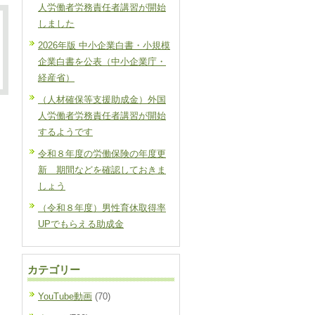
人労働者労務責任者講習が開始
しました
2026年版 中小企業白書・小規模
企業白書を公表（中小企業庁・
経産省）
（人材確保等支援助成金）外国
人労働者労務責任者講習が開始
するようです
令和８年度の労働保険の年度更
新 期間などを確認しておきま
しょう
（令和８年度）男性育休取得率
UPでもらえる助成金
カテゴリー
YouTube動画
(70)