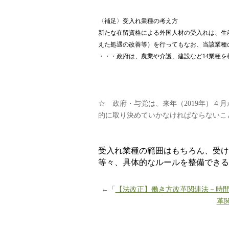
〈補足〉受入れ業種の考え方
新たな在留資格による外国人材の受入れは、生
えた処遇の改善等）を行ってもなお、当該業種
・・・政府は、農業や介護、建設など
14
業種を
☆ 政府・与党は、来年（
2019
年）４月
的に取り決めていかなければならないこ
受入れ業種の範囲はもちろん、受け
等々、具体的なルールを整備できる
←「
【法改正】働き方改革関連法－時
革