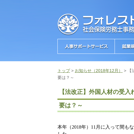
トップ
>
お知らせ（2018年12月）
>
【
要は？～
【法改正】外国人材の受入
要は？～
本年（
2018
年）
11
月に入って間もな
した。