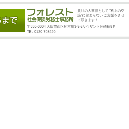
貴社の人事部として "机上の空
論"に留まらない ご支援をさせ
て頂きます！
〒550-0004 大阪市西区靭本町3-3-3サウザント岡崎橋8Ｆ
TEL:0120-793520