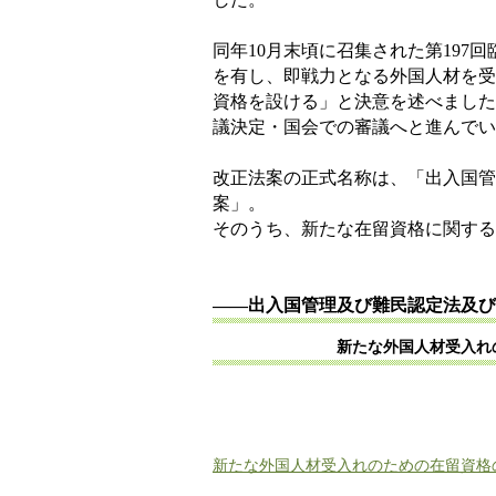
同年
10
月末頃に召集された第
197
回
を有し、即戦力となる外国人材を受
資格を設ける」と決意を述べました
議決定・国会での審議へと進んでい
改正法案の正式名称は、「出入国管
案」。
そのうち、新たな在留資格に関する
――
出入国管理及び難民認定法及び
新たな外国人材受入れのための
新たな外国人材受入れのための在留資格