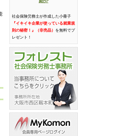
紹介
能
社会保険労務士が作成した小冊子
『イキイキ企業が使っている就業規
則の秘密！』（非売品）
を無料でプ
レゼント
！