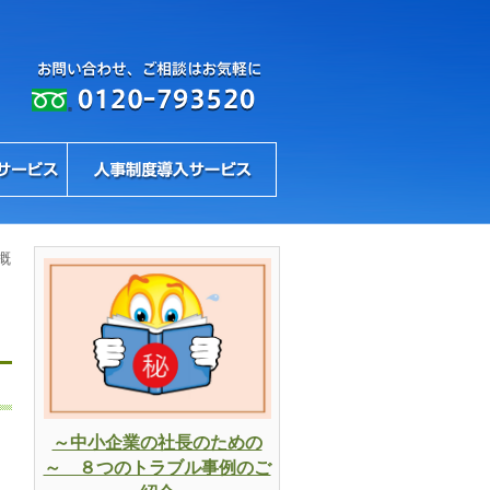
概
～中小企業の社長のための
～ ８つのトラブル事例のご