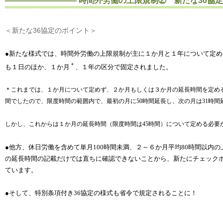
――――――――― 時間外労働の上限規制② 新たな36協定
＜新たな36協定のポイント＞
●新たな様式では、時間外労働の上限規制が主に１か月と１年について定
＊
も１日のほか、１か月
、１年の区分で固定されました。
＊これまでは、１か月について定めず、２か月もしくは３か月の延長時間を定め
間でしたので、限度時間の範囲内で、最初の月に
50
時間延長し、次の月は
31
時間
しかし、これからは１か月の延長時間（限度時間は
45
時間）について定める必要
●他方、休日労働を含めて単月
100
時間未満、２～６か月平均
80
時間以内の
の延長時間の記載だけでは直ちに確認できないことから、新たにチェック
ています。
●そして、特別条項付き
36
協定の様式も省令で規定されることに！