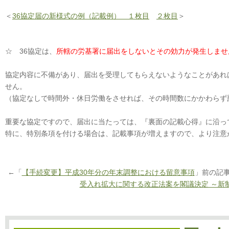
＜
36協定届の新様式の例（記載例） １枚目
２枚目
＞
☆ 36協定は、
所轄の労基署に届出をしないとその効力が発生しませ
協定内容に不備があり、届出を受理してもらえないようなことがあれ
せん。
（協定なしで時間外・休日労働をさせれば、その時間数にかかわらず
重要な協定ですので、届出に当たっては、『裏面の記載心得』に沿っ
特に、特別条項を付ける場合は、記載事項が増えますので、より注意
←「
【手続変更】平成30年分の年末調整における留意事項
」前の記
受入れ拡大に関する改正法案を閣議決定 ～新