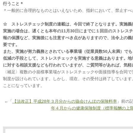
行うこと＊
＊一般的に合理的なものとはいえないため、指針において、禁止すべ
☆ ストレスチェック制度の連載は、今回で終了となります。実施義
実施の場合は、遅くとも本年の
11
月
30
日にまでに１回目のストレスチ
報の保護など、実施後にも注意すべき点がありますので、法令上の義
要です。
また、実施が努力義務とされている事業場（従業員数
50
人未満）でも
低減の手段として、ストレスチェックを実施する意義はあります。地
に対する相談支援なども行われていますが、ご質問等があれば、気軽
〈補足〉複数の小規模事業場がストレスチェックや面接指導を合同で
制度が設けられています。しかし、現在、その受付は終了しています
ことになっています。
←「
【法改正】平成28年３月分からの協会けんぽの保険料率
」前の
年４月からの健康保険制度（標準報酬の上