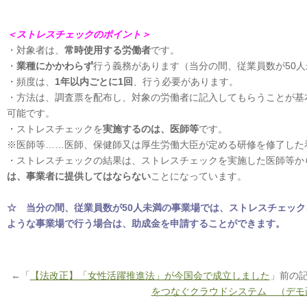
＜ストレスチェックのポイント＞
・対象者は、
常時使用する労働者
です。
・
業種にかかわらず
行う義務があります（当分の間、従業員数が50
・頻度は、
1年以内ごとに1回
、行う必要があります。
・方法は、調査票を配布し、対象の労働者に記入してもらうことが基
可能です。
・ストレスチェックを
実施するのは、医師等
です。
※医師等……医師、保健師又は厚生労働大臣が定める研修を修了した
・ストレスチェックの結果は、ストレスチェックを実施した医師等か
は、事業者に提供してはならない
ことになっています。
☆ 当分の間、従業員数が50人未満の事業場では、ストレスチェッ
ような事業場で行う場合は、助成金を申請することができます。
←「
【法改正】「女性活躍推進法」が今国会で成立しました
」前の
をつなぐクラウドシステム （デモ