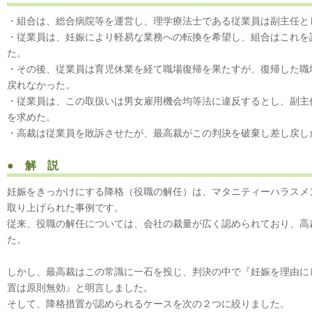
・組合は、総合病院等を運営し、理学療法士である従業員は副主任と
・従業員は、妊娠により軽易な業務への転換を希望し、組合はこれを
た。
・その後、従業員は育児休業を経て職場復帰を果たすが、復帰した職
戻れなかった。
・従業員は、この取扱いは男女雇用機会均等法に違反するとし、副主
を求めた。
・高裁は従業員を敗訴させたが、最高裁がこの判決を破棄し差し戻し
● 解 説
妊娠をきっかけにする降格（役職の解任）は、マタニティーハラスメ
取り上げられた事例です。
従来、役職の解任については、会社の裁量が広く認められており、高
た。
しかし、最高裁はこの常識に一石を投じ、判決の中で『妊娠を理由に
置は原則無効』と明言しました。
そして、降格措置が認められるケースを次の２つに絞りました。