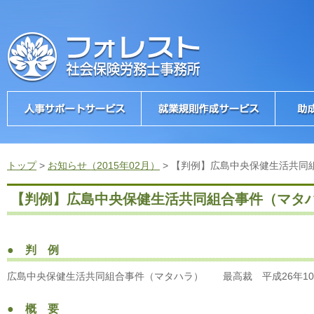
トップ
>
お知らせ（2015年02月）
>
【判例】広島中央保健生活共同
【判例】広島中央保健生活共同組合事件（マタ
● 判 例
広島中央保健生活共同組合事件（マタハラ） 最高裁 平成26年10
● 概 要