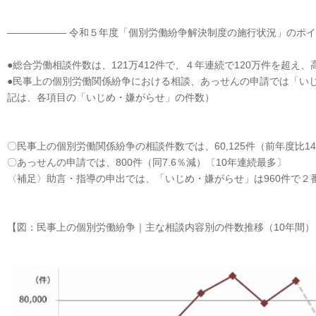
―――――― 令和５年度「個別労働紛争解決制度の施行状況」のポイ
●総合労働相談件数は、121万412件で、４年連続で120万件を超え、
●民事上の個別労働関係紛争における相談、あっせんの申請では「い
記は、各項目の「いじめ・嫌がらせ」の件数）
〇民事上の個別労働関係紛争の相談件数では、60,125件（前年度比14
〇あっせんの申請では、800件（同7.6％減）〔10年連続最多〕
〈補足〉助言・指導の申出では、「いじめ・嫌がらせ」は960件で２
【図：民事上の個別労働紛争｜主な相談内容別の件数推移（10年間）