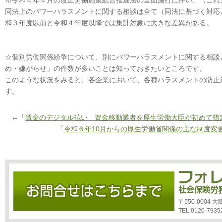
※令和４年４月の改正労働施策総合推進法の全面施行に伴い、（これ
同法上のパワーハラスメントに関する相談は全て（同法に基づく対応
和３年度以前と令和４年度以降では集計対象に大きな差異がある。
☆個別労働関係紛争について、別にパワーハラスメントに関する相談
め・嫌がらせ」の件数が多いことは知っておきたいところです。
このような状況をみると、各企業において、各種ハラスメントの防止
す。
←「
賃金のデジタル払い 資金移動業者を厚生労働大臣が初めて指
「
令和６年10月からの厚生労働省関係の主な制度変
〒550-0004
TEL:0120-7935