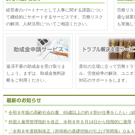
経営者のパートナーとして人事に関する課題につい
労務リス
て継続的にサポートするサービスです。労務リスク
適な就業
の解消、人材活用についてご相談ください。
も実施し
返済不要の助成金を受け取りま
貴社の立場に立って労務トラ
しょう。まずは、助成金無料診
ル、労使紛争の解決、ユニオ
断をご利用ください。
対応のサポートをします。
令和８年版の高齢社会白書 65歳以上の約４割が仕事をしたい（
外国人雇用管理指針を改正 令和８年６月14日から段階的に適用
（
「令和８年度税制改正（所得税の基礎控除の引上げ等関係）Ｑ＆Ａ