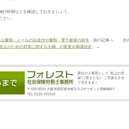
施行時期などを確認しておきましょう。
ださい。
くは書類・メールの誤送付や書類・電子媒体の紛失
」前の記事へ 次
防止のための対策に関する大綱」の変更を閣議決定
」→
貴社の人事部として "机上の空
論"に留まらない ご支援をさせ
て頂きます！
〒550-0004 大阪市西区靭本町3-3-3サウザント岡崎橋8Ｆ
TEL:0120-793520