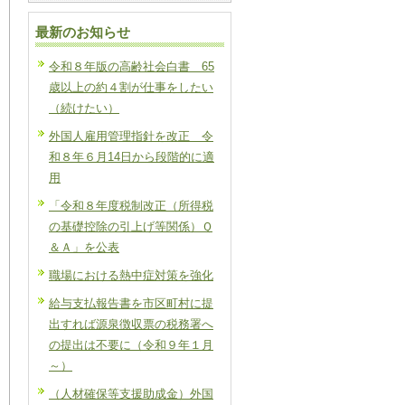
最新のお知らせ
令和８年版の高齢社会白書 65
歳以上の約４割が仕事をしたい
（続けたい）
外国人雇用管理指針を改正 令
和８年６月14日から段階的に適
用
「令和８年度税制改正（所得税
の基礎控除の引上げ等関係）Ｑ
＆Ａ」を公表
職場における熱中症対策を強化
給与支払報告書を市区町村に提
出すれば源泉徴収票の税務署へ
の提出は不要に（令和９年１月
～）
（人材確保等支援助成金）外国