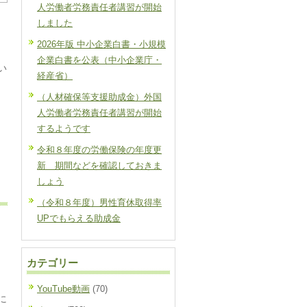
人労働者労務責任者講習が開始
しました
2026年版 中小企業白書・小規模
企業白書を公表（中小企業庁・
い
経産省）
（人材確保等支援助成金）外国
人労働者労務責任者講習が開始
するようです
令和８年度の労働保険の年度更
新 期間などを確認しておきま
しょう
（令和８年度）男性育休取得率
UPでもらえる助成金
カテゴリー
YouTube動画
(70)
に