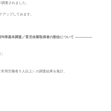
況が調査されました。
クアップしてみます。
用均等基本調査／育児休業取得者の割合について ―――――
率〕
）
）
所（常用労働者５人以上）の調査結果を集計。