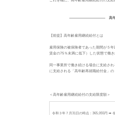
これを機に、高年齢雇用継続給付の支給
―――――――――― 高
【前提】高年齢雇用継続給付とは
雇用保険の被保険者であった期間が５年以
賃金の75％未満に低下）した状態で働
同一事業所で働き続ける場合に支給され
に支給される「高年齢再就職給付金」の
＜高年齢雇用継続給付の支給限度額＞
令和３年７月31日の時点：365,055円 ➡ 