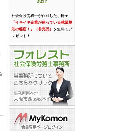
紹介
社会保険労務士が作成した小冊子
『イキイキ企業が使っている就業規
則の秘密！』（非売品）
を無料でプ
レゼント
！
の
合