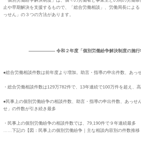
「個別労働紛争解決制度」は、個々の労働者と事業主との間の労働条
止や早期解決を支援するもので、「総合労働相談」、労働局長による
っせん」の３つの方法があります。
―――――― 令和２年度「個別労働紛争解決制度の施行
●総合労働相談件数は前年度より増加。助言・指導の申出件数、あっ
・総合労働相談件数は129万782件で、13年連続で100万件を超え、
●民事上の個別労働紛争の相談件数、助言・指導の申出件数、あっせ
せ」の件数が引き続き最多
・民事上の個別労働紛争の相談件数では、79,190件で９年連続最多
……下記の【図：民事上の個別労働紛争｜主な相談内容別の件数推移