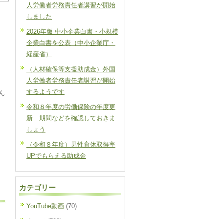
人労働者労務責任者講習が開始
しました
2026年版 中小企業白書・小規模
企業白書を公表（中小企業庁・
経産省）
（人材確保等支援助成金）外国
人労働者労務責任者講習が開始
するようです
ん
令和８年度の労働保険の年度更
新 期間などを確認しておきま
しょう
（令和８年度）男性育休取得率
UPでもらえる助成金
カテゴリー
YouTube動画
(70)