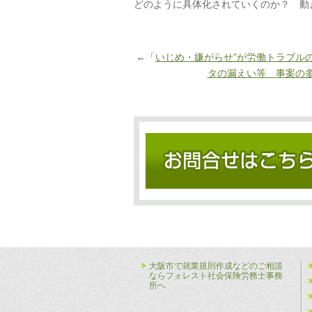
どのように具体化されていくのか？ 動
←「
いじめ・嫌がらせ”が労働トラブル
タの漏えい等 事案の
大阪市で就業規則作成などのご相談
ならフォレスト社会保険労務士事務
所へ