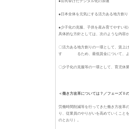
●官民挙げたデジタル化の加速
●日本全体を元気にする活力ある地方創り
●少子化の克服、子供を産み育てやすい社
具体的な方針としては、次のような内容
〇活力ある地方創りの一環として、賃上
す るため、最低賃金について、より早
〇少子化の克服等の一環として、育児休
＜働き方改革については？／フェーズⅡ
労働時間削減等を行ってきた働き方改革
り、従業員のやりがいを高めていくこと
のとおり）。