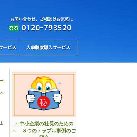
法
～中小企業の社長のための
～ ８つのトラブル事例のご