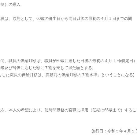
齢制）の導入
員は、原則として、60歳の誕生日から同日以後の最初の４月１日までの間
。
間、職員の俸給月額は、職員が60歳に達した日後の最初の４月１日(特定日
の級及び号俸に応じた額に７割を乗じて得た額とする。
をした職員の俸給月額は、異動前の俸給月額の７割水準」ということになる)
員を、本人の希望により、短時間勤務の官職に採用（任期は65歳まで）するこ
施行日：令和５年４月１