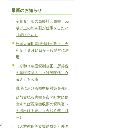
最新のお知らせ
令和８年版の高齢社会白書 65
歳以上の約４割が仕事をしたい
（続けたい）
外国人雇用管理指針を改正 令
和８年６月14日から段階的に適
用
）
「令和８年度税制改正（所得税
の基礎控除の引上げ等関係）Ｑ
＆Ａ」を公表
職場における熱中症対策を強化
給与支払報告書を市区町村に提
出すれば源泉徴収票の税務署へ
の提出は不要に（令和９年１月
～）
日
（人材確保等支援助成金）外国