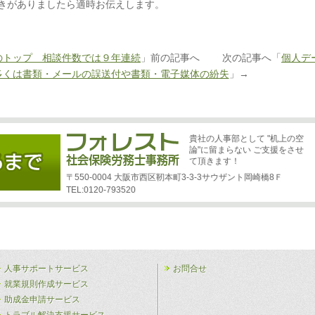
きがありましたら適時お伝えします。
のトップ 相談件数では９年連続
」前の記事へ 次の記事へ「
個人デ
多くは書類・メールの誤送付や書類・電子媒体の紛失
」→
貴社の人事部として "机上の空
論"に留まらない ご支援をさせ
て頂きます！
〒550-0004 大阪市西区靭本町3-3-3サウザント岡崎橋8Ｆ
TEL:0120-793520
人事サポートサービス
お問合せ
就業規則作成サービス
助成金申請サービス