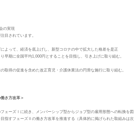
会の実現
が注目されています。
げによって、経済を底上げし、新型コロナの中で拡大した格差を是正
期に全国平均1,000円とすることを目指し、引き上げに取り組む。
業の取得の促進を含めた改正育児・介護休業法の円滑な施行に取り組む。
の働き方改革＞
のフェーズⅠに続き、メンバーシップ型からジョブ型の雇用形態への転換を図
を目指すフェーズⅡの働き方改革を推進する（具体的に掲げられた取組みは次