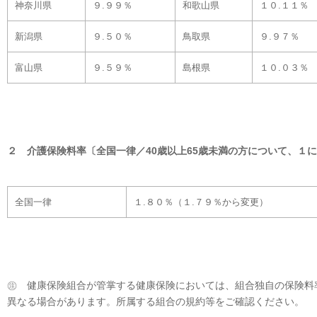
神奈川県
９.９９％
和歌山県
１０.１１％
新潟県
９.５０％
鳥取県
９.９７％
富山県
９.５９％
島根県
１０.０３％
２ 介護保険料率〔全国一律／40歳以上65歳未満の方について、１
全国一律
１.８０％（１.７９％から変更）
㊟ 健康保険組合が管掌する健康保険においては、組合独自の保険料
異なる場合があります。所属する組合の規約等をご確認ください。