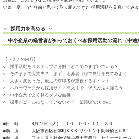
最近は、このようなご相談やお悩みが増えています。
いま一度、当たり前と思って取り組んできた 採用活動を見直してみ
～ 採用力を高める ～
中小企業の経営者が知っておくべき
採用活動の流れ（中途
【セミナの内容】
○ 採用活動を４ステップに分解 どこでつまずいている？
○ そのままで大丈夫？ まず、応募者目線で自社を見てみよう
○ 大きく変わった、最近の求職者が重視するポイント
○ ハローワークから採用サイト導入まで 求人方法を知ろう！
○ 中小企業でよく見るダメな面接
○ 採用がゴールになっていないか？ 業績
UP
のために
■日 時 8月27日（火） １０：００～１１：３０
■場 所 大阪市西区靭本町3-3-3 サウザント岡崎橋ビル8F
■会 場 フォレスト社会保険労務士事務所 セミナールーム