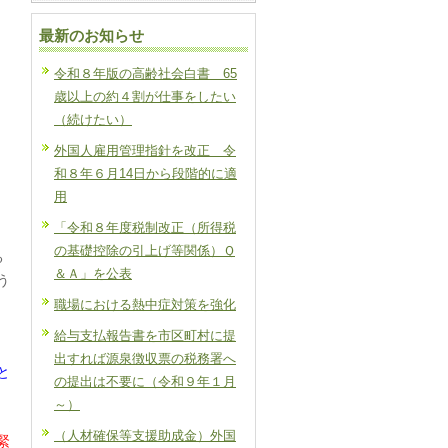
最新のお知らせ
令和８年版の高齢社会白書 65
歳以上の約４割が仕事をしたい
（続けたい）
外国人雇用管理指針を改正 令
和８年６月14日から段階的に適
用
「令和８年度税制改正（所得税
の基礎控除の引上げ等関係）Ｑ
る
＆Ａ」を公表
う
職場における熱中症対策を強化
給与支払報告書を市区町村に提
出すれば源泉徴収票の税務署へ
と
の提出は不要に（令和９年１月
～）
（人材確保等支援助成金）外国
緊