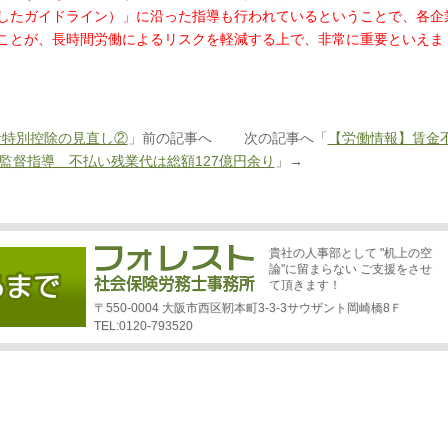
したガイドライン）」に沿った指導も行われているということで、各企
ことが、長時間労働によるリスクを軽減する上で、非常に重要といえま
者特別控除の見直し②
」前の記事へ 次の記事へ「
【労働情報】賃金
監督指導 不払い残業代は総額127億円余り
」→
貴社の人事部として "机上の空
論"に留まらない ご支援をさせ
て頂きます！
〒550-0004 大阪市西区靭本町3-3-3サウザント岡崎橋8Ｆ
TEL:0120-793520