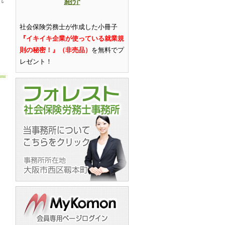
れ
紹介
社会保険労務士が作成した小冊子
『イキイキ企業が使っている就業規
則の秘密！』（非売品）
を無料でプ
レゼント
！
）