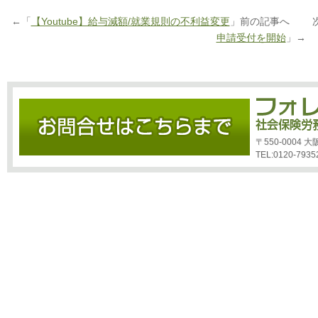
←「
【Youtube】給与減額/就業規則の不利益変更
」前の記事へ 次
申請受付を開始
」→
〒550-0004
TEL:0120-7935