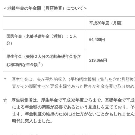
＜老齢年金の年金額（月額換算）について＞
平成26年度（月額）
国民年金
（老齢基礎年金〔満額〕：１人
64,400
円
分）
厚生年金（夫婦２人分の老齢基礎年金を含
219,066
円
＊
む標準的な年金額
）
＊ 厚生年金は、夫が平均的収入（平均標準報酬（賞与を含む月額換算）
妻がその期間すべて専業主婦であった世帯が年金を受け取り始め
☆ 厚生労働省は、厚生年金で平成32年度ごろまで、基礎年金で平成
による年金額の調整が必要であるという見通しを立てており、そ
ます。年金制度の維持のためには仕方がないことかもしれません
時代に突入しました。