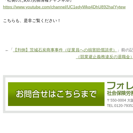
『社長のための労務情報チャンネル』
https://www.youtube.com/channel/UC1edyWkq4DhU892haIYytew
こちらも、是非ご覧ください！
←「
【判例】茨城石炭商事事件（従業員への損害賠償請求）
」前の
（競業避止義務違反の退職金
〒550-0004
TEL:0120-7935