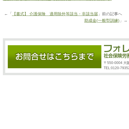
←「
【書式】 介護保険 適用除外等該当・非該当届
」前の記事へ 
助成金(一般型訓練)
」→
〒550-0004
TEL:0120-7935