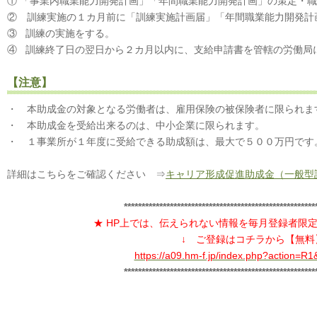
① 「事業内職業能力開発計画」「年間職業能力開発計画」の策定・
② 訓練実施の１カ月前に「訓練実施計画届」「年間職業能力開発計
③ 訓練の実施をする。
④ 訓練終了日の翌日から２カ月以内に、支給申請書を管轄の労働局
【注意】
・ 本助成金の対象となる労働者は、雇用保険の被保険者に限られま
・ 本助成金を受給出来るのは、中小企業に限られます。
・ １事業所が１年度に受給できる助成額は、最大で５００万円です
詳細はこちらをご確認ください ⇒
キャリア形成促進助成金（一般型
******************************************************
★ HP上では、伝えられない情報を毎月登録者限
↓ ご登録はコチラから【無料
https://a09.hm-f.jp/index.php?action=
******************************************************